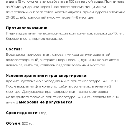
в день 15 мл суспензии разбавить в 100 мл теплой воды. Принимать
за 30 минут до или через 1 час после приема пищи и/или
лекарственных препаратов. Рекомендуется прием курсом в течение
21−28 дней, повторный курс — через 4−6 месяцев.
Противопоказания:
Индивидуальная непереносимость компонентов, возраст до 18 лет,
беременность, период лактации.
Состав:
Вода деионизированная, хитозан микрогранулированный
водорастворимый, экстракты коры осины, душицы, корня алтея,
девясила, имбиря, коллаген гидролизованный морской.
Условия хранения и транспортировки:
Хранить суспензию в холодильнике при температуре +4С +8 °C.
После вскрытия флакона употребить суспензию в течение 2
месяцев. Допускается кратковременная транспортировка
не вскрытого флакона при температуре +4 +20 °C сроком до 7−10
дней.
Заморозка не допускается.
Срок годности
: 1 год.
Объем:
500 мл.