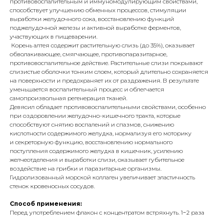
противовоспалительным и иммуномодулирующим свойствами,
способствует улучшению обменных процессов, стимуляции
выработки желудочного сока, восстановлению функций
поджелудочной железы и активной выработке ферментов,
участвующих в пищеварении.
Корень алтея содержит растительную слизь (до 35%), оказывает
обволакивающее, смягчающее, противопаразитарное,
противовоспалительное действие. Растительные слизи покрывают
слизистые оболочки тонким слоем, который длительно сохраняется
на поверхности и предохраняет их от раздражения. В результате
уменьшается воспалительный процесс и облегчается
самопроизвольная регенерация тканей.
Девясил обладает противовоспалительными свойствами, особенно
при оздоровлении желудочно-кишечного тракта, которые
способствуют снятию воспалений и спазмов, снижению
кислотности содержимого желудка, нормализуя его моторику
и секреторную функцию, восстановлению нормального
поступления содержимого желудка в кишечник, усилению
желчеотделения и выработки слизи, оказывает губительное
воздействие на грибки и паразитарные организмы.
Гидролизованный морской коллаген увеличивает эластичность
стенок кровеносных сосудов.
Способ применения:
Перед употреблением флакон с концентратом встряхнуть. 1−2 раза