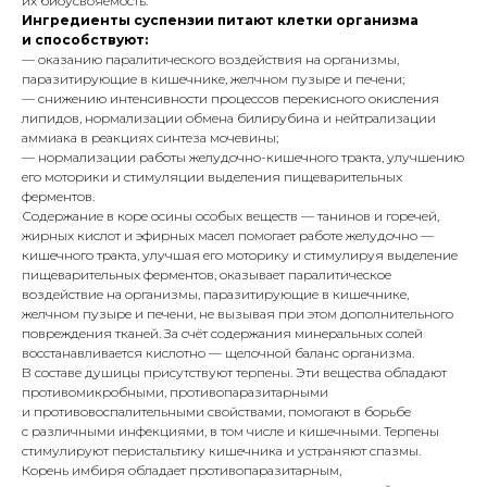
их биоусвояемость.
Ингредиенты суспензии питают клетки организма
и способствуют:
— оказанию паралитического воздействия на организмы,
паразитирующие в кишечнике, желчном пузыре и печени;
— снижению интенсивности процессов перекисного окисления
липидов, нормализации обмена билирубина и нейтрализации
аммиака в реакциях синтеза мочевины;
— нормализации работы желудочно-кишечного тракта, улучшению
его моторики и стимуляции выделения пищеварительных
ферментов.
Содержание в коре осины особых веществ — танинов и горечей,
жирных кислот и эфирных масел помогает работе желудочно —
кишечного тракта, улучшая его моторику и стимулируя выделение
пищеварительных ферментов, оказывает паралитическое
воздействие на организмы, паразитирующие в кишечнике,
желчном пузыре и печени, не вызывая при этом дополнительного
повреждения тканей. За счёт содержания минеральных солей
восстанавливается кислотно — щелочной баланс организма.
В составе душицы присутствуют терпены. Эти вещества обладают
противомикробными, противопаразитарными
и противовоспалительными свойствами, помогают в борьбе
с различными инфекциями, в том числе и кишечными. Терпены
стимулируют перистальтику кишечника и устраняют спазмы.
Корень имбиря обладает противопаразитарным,