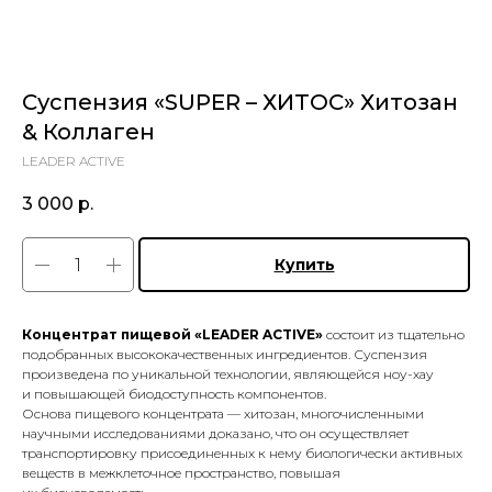
Суспензия «SUPER – ХИТОС» Хитозан
& Коллаген
LEADER ACTIVE
3 000
р.
Купить
Концентрат пищевой «LEADER ACTIVE»
состоит из тщательно
подобранных высококачественных ингредиентов. Суспензия
произведена по уникальной технологии, являющейся ноу-хау
и повышающей биодоступность компонентов.
Основа пищевого концентрата — хитозан, многочисленными
научными исследованиями доказано, что он осуществляет
транспортировку присоединенных к нему биологически активных
веществ в межклеточное пространство, повышая