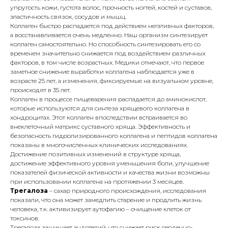
упругость кожи, густота волос, прочность ногтей, костей и суставов,
эластичность связок, сосудов и мышц.
Коллаген быстро распадается под действием негативных факторов,
а восстанавливается очень медленно. Наш организм синтезирует
коллаген самостоятельно. Но способность синтезировать его со
временем значительно снижается под воздействием различных
факторов, в том числе возрастных. Медики отмечают, что первое
заметное снижение выработки коллагена наблюдается уже в
возрасте 25 лет, а изменения, фиксируемые на визуальном уровне,
происходят в 35 лет.
Коллаген в процессе пищеварения распадается до аминокислот,
которые используются для синтеза хрящевого коллагена в
хондроцитах. Этот коллаген впоследствии встраивается во
внеклеточный матрикс суставного хряща. Эффективность и
безопасность гидролизированного коллагена и пептидов коллагена
показаны в многочисленных клинических исследованиях.
Достижение позитивных изменений в структуре хряща,
достижение эффективного уровня уменьшения боли, улучшение
показателей физической активности и качества жизни возможны
при использовании коллагена на протяжении 3 месяцев.
Трегалоза
– сахар природного происхождения, исследования
показали, что она может замедлить старение и продлить жизнь
человека, т.к. активизирует аутофагию – очищение клеток от
токсинов.
Трегалоза защищает эндотелий, что снижает риск сердечно-