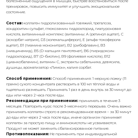
болезненные ощущения в мышцах, быстрее восстановиться после
тренировок, повысить иммунитет и улучшить эмоциональное
состояние.
Состав:
коллаген гидролизованный говяжий, трегалоза,
хондроитин сульфат, глюкозамин гидрохлорид, гиалуроновая
кислота, витаминный комплекс (витамины: А (ретинол ацетат), С
(аскорбат натрия), D3 (холекальциферол), Е (альфа-токоферола
ацетат), В1 (тиамина мононитрат), В2 (рибофлавин), B3
(ниацинамид), В5 (D-кальция пантотенат), В6 (пиридоксин
гидрохлорид), В7 (D-биотин), В9 (фолиевая кислота), В12
(цианкобаламин), витамин С, экстракты сабельника, девясила,
душицы, ароматизатор «Лимон», калия сорбат.
Способ применения:
Способ применения: 1 мерную ложку (11
грамм) сухого концентрата растворить в 100 мл тёплой воды и
тщательно размешать. Принимать 1 раз в день внутрь за 30 минут до
еды или через 2 часа после еды.
Рекомендации при применении:
принимать в течение 3
месяцев. Повторить курс после 3-месячного перерыва. Очень важно
принимать коллаген строго в рекомендованное время – за 30 минут
до еды или через 2 часа после еды, иначе организм принимает
коллаген за простую пищу и аминокислоты не усваиваются.
Продукт не может заменить сбалансированное питание.
Противопоказания:
Не применять при индивидуальной