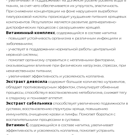
- увеличивает и поддерживает на должном уровне уровень воды в
тканях, за счет чего обеспечивается их упругость, эластичность.
При снижении концентрации на фоне нарушения выработки
гиалуроновой кислоты происходит ухудшение питания хрящевых
компонентов. Результатом является развитие дегенеративно-
дистрофических процессов с разрушением хрящей.
Витаминный комплекс
, содержащийся в составе напитка:
- повышает устойчивость организма к различным инфекциям и
заболеваниям;
- участвует в поддержании нормальной работы центральной
нервной системы;
- помогает организму справиться с негативными факторами,
оказывающими влияние при физических нагрузках, стрессах, при
некачественном питании;
- увеличивает эффективность и усвояемость коллагена.
Экстракт девясила
содержит большое количество нутриентов,
обладает противовирусным эффектом, стимулирует обменные
процессы, способствуя восстановлению метаболизма, снижает тягу
к сладкому и понижает аппетит.
Экстракт сабельника
способствует увеличению подвижности в
суставах, восстановлению структуры хряща, повышению
иммунитета, очищению крови и лимфы. Помогает бороться с
воспалительными процессами в суставах.
Витамин C
, содержащийся в составе напитка, увеличивает
эффективность и усвояемость коллагена, помогает устранить