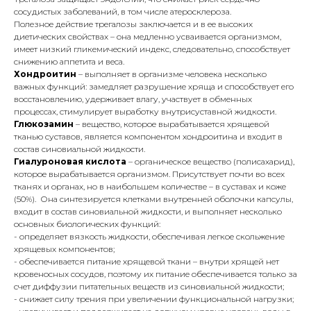
сосудистых заболеваний, в том числе атеросклероза.
Полезное действие трегалозы заключается и в ее высоких
диетических свойствах – она медленно усваивается организмом,
имеет низкий гликемический индекс, следовательно, способствует
снижению аппетита и веса.
Хондроитин
– выполняет в организме человека несколько
важных функций: замедляет разрушение хряща и способствует его
восстановлению, удерживает влагу, участвует в обменных
процессах, стимулирует выработку внутрисуставной жидкости.
Глюкозамин
– вещество, которое вырабатывается хрящевой
тканью суставов, является компонентом хондроитина и входит в
состав синовиальной жидкости.
Гиалуроновая кислота
– органическое вещество (полисахарид),
которое вырабатывается организмом. Присутствует почти во всех
тканях и органах, но в наибольшем количестве – в суставах и коже
(50%). Она синтезируется клетками внутренней оболочки капсулы,
входит в состав синовиальной жидкости, и выполняет несколько
основных биологических функций:
- определяет вязкость жидкости, обеспечивая легкое скольжение
хрящевых компонентов;
- обеспечивается питание хрящевой ткани – внутри хрящей нет
кровеносных сосудов, поэтому их питание обеспечивается только за
счет диффузии питательных веществ из синовиальной жидкости;
- снижает силу трения при увеличении функциональной нагрузки;