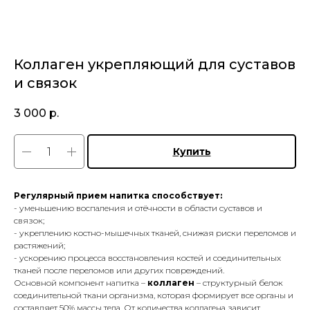
Коллаген укрепляющий для суставов
и связок
3 000
р.
Купить
Регулярный прием напитка способствует:
- уменьшению воспаления и отёчности в области суставов и
связок;
- укреплению костно-мышечных тканей, снижая риски переломов и
растяжений;
- ускорению процесса восстановления костей и соединительных
тканей после переломов или других повреждений.
Основной компонент напитка –
коллаген
– структурный белок
соединительной ткани организма, которая формирует все органы и
составляет 50% массы тела. От количества коллагена зависит