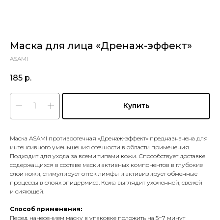
Маска для лица «Дренаж-эффект»
ASAMI
185
р.
Купить
Маска ASAMI противоотечная «Дренаж-эффект» предназначена для
интенсивного уменьшения отечности в области применения.
Подходит для ухода за всеми типами кожи. Способствует доставке
содержащихся в составе маски активных компонентов в глубокие
слои кожи, стимулирует отток лимфы и активизирует обменные
процессы в слоях эпидермиса. Кожа выглядит ухоженной, свежей
и сияющей.
Способ применения:
Перед нанесением маску в упаковке положить на 5−7 минут