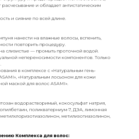
 расчесывание и обладает антистатическим
ость и сияние по всей длине.
пуня нанести на влажные волосы, вспенить,
мости повторить процедуру.
 на слизистые — промыть проточной водой.
уальной непереносимости компонентов. Только
.
ования в комплексе с «Натуральным гень-
ASAMI», «Натуральным лосьоном для кожи
ной маской для волос ASAMI».
тозан водорастворимый, кокосульфат натрия,
опилбетаин, поликватерниум-7, ДЭА, лимонная
, метилхлоризотиазолинон, метилизотиазолинон,
ению Комплекса для волос: