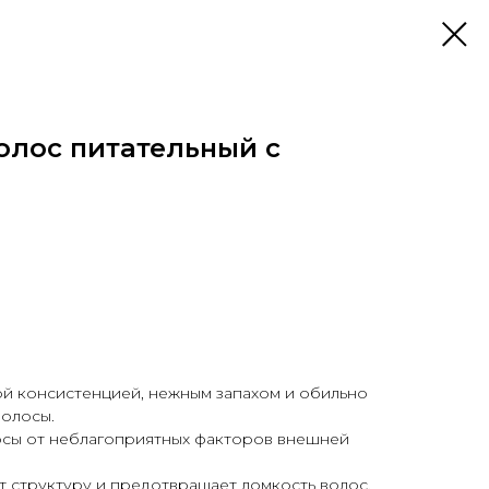
олос питательный с
й консистенцией, нежным запахом и обильно
волосы.
осы от неблагоприятных факторов внешней
т структуру и предотвращает ломкость волос,