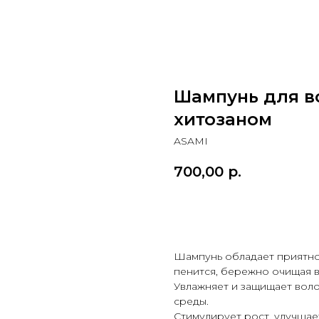
Шампунь для в
хитозаном
ASAMI
700,00
р.
Купить
Шампунь обладает приятно
пенится, бережно очищая 
Увлажняет и защищает вол
среды.
Стимулирует рост, улучшае