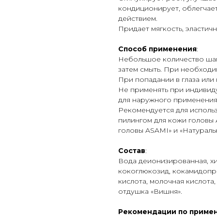
кондиционирует, облегчает
действием.
Придает мягкость, эластичн
Способ применения
:
Небольшое количество шам
затем смыть. При необходи
При попадании в глаза или
Не применять при индивид
для наружного применения
Рекомендуется для использ
пилингом для кожи головы 
головы ASAMI» и «Натураль
Состав
:
Вода деионизированная, хи
кокоглюкозид, кокамидопр
кислота, молочная кислота
отдушка «Вишня».
Рекомендации по примен